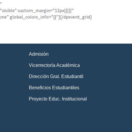
”
”visible” custom_margin=”12px|||||”
e” global_colors_info=”{}”][/dpevent_grid]
Admisión
Vicerrectoría Académica
Dirección Gral. Estudiantil
Beneficios Estudiantiles
Proyecto Educ. Institucional