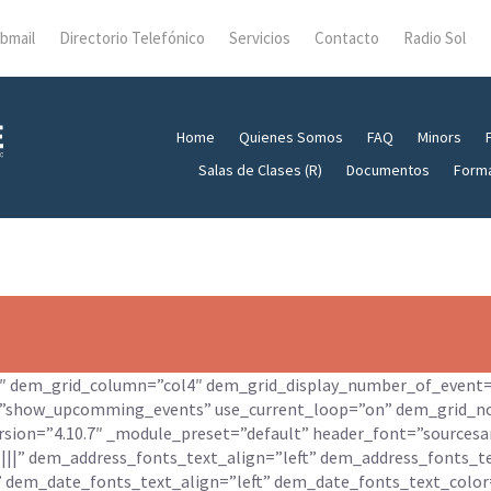
bmail
Directorio Telefónico
Servicios
Contacto
Radio Sol
Home
Quienes Somos
FAQ
Minors
Salas de Clases (R)
Documentos
Form
e3″ dem_grid_column=”col4″ dem_grid_display_number_of_event
”show_upcomming_events” use_current_loop=”on” dem_grid_n
rsion=”4.10.7″ _module_preset=”default” header_font=”sourcesa
||||” dem_address_fonts_text_align=”left” dem_address_fonts_
|” dem_date_fonts_text_align=”left” dem_date_fonts_text_colo