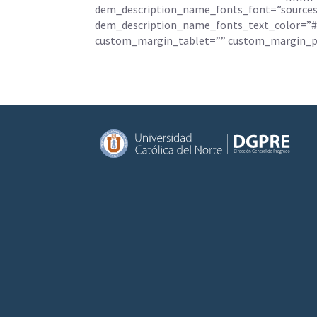
dem_description_name_fonts_font=”sourcesan
dem_description_name_fonts_text_color=”#2C
custom_margin_tablet=”” custom_margin_pho