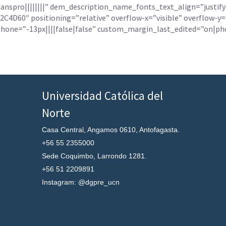
spro||||||||” dem_description_name_fonts_text_align=”justify
4D60″ positioning=”relative” overflow-x=”visible” overflow-y=
ne=”-13px||||false|false” custom_margin_last_edited=”on|phon
Universidad Católica del
Norte
Casa Central, Angamos 0610, Antofagasta.
+56 55 2355000
Sede Coquimbo, Larrondo 1281.
+56 51 2209891
Instagram: @dgpre_ucn