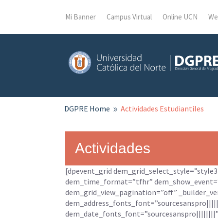
Mi Banner
Campus Virtual
Online UCN
We
DGPRE
Home
Actividades Estudiantiles
9
Actividades
[dpevent_grid dem_grid_select_style=”styl
dem_time_format=”tfhr” dem_show_event=
dem_grid_view_pagination=”off” _builder_ve
dem_address_fonts_font=”sourcesanspro||||
dem_date_fonts_font=”sourcesanspro|||||||