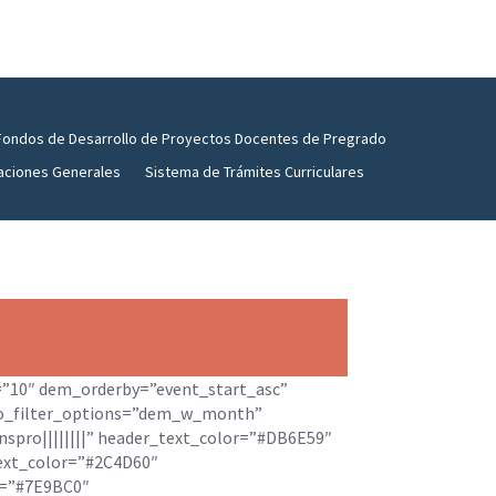
Fondos de Desarrollo de Proyectos Docentes de Pregrado
aciones Generales
Sistema de Trámites Curriculares
=”10″ dem_orderby=”event_start_asc”
o_filter_options=”dem_w_month”
nspro||||||||” header_text_color=”#DB6E59″
text_color=”#2C4D60″
r=”#7E9BC0″