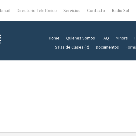
bmail
Directorio Telefónico
Servicios
Contacto
Radio Sol
Home
Quienes Somos
FAQ
Minors
Salas de Clases (R)
Documentos
Form