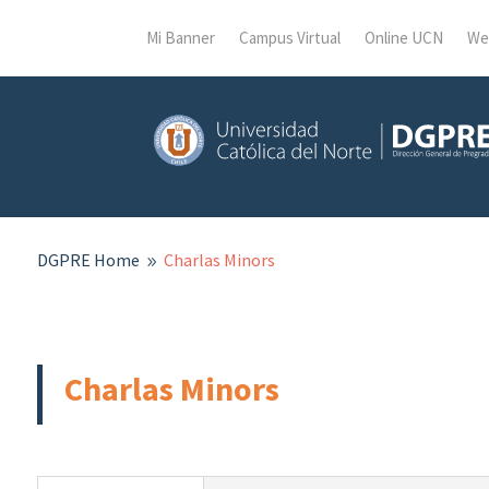
Mi Banner
Campus Virtual
Online UCN
We
DGPRE
Home
Charlas Minors
9
Charlas Minors