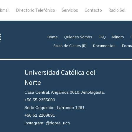
bmail
Directorio Telefónico
Servicios
Contacto
Radio Sol
Home
Quienes Somos
FAQ
Minors
Salas de Clases (R)
Documentos
Form
Universidad Católica del
Norte
Casa Central, Angamos 0610, Antofagasta.
+56 55 2355000
Sede Coquimbo, Larrondo 1281.
+56 51 2209891
Instagram: @dgpre_ucn