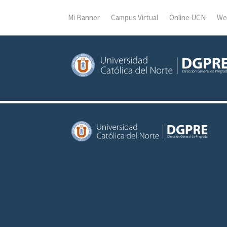
Mi Banner
Campus Virtual
Online UCN
We