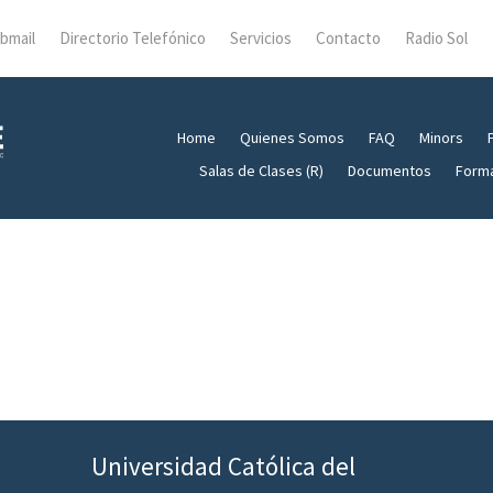
bmail
Directorio Telefónico
Servicios
Contacto
Radio Sol
Home
Quienes Somos
FAQ
Minors
Salas de Clases (R)
Documentos
Form
Universidad Católica del