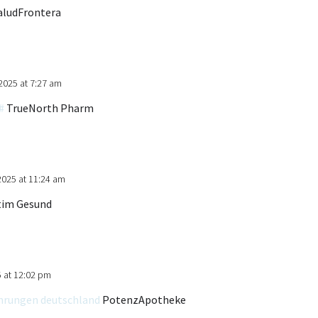
aludFrontera
2025 at 7:27 am
#
TrueNorth Pharm
2025 at 11:24 am
tim Gesund
 at 12:02 pm
ahrungen deutschland
PotenzApotheke