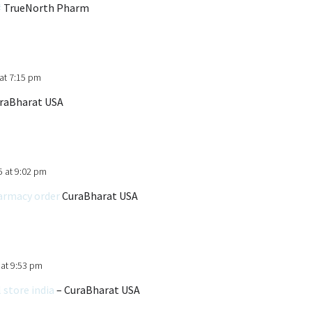
#
TrueNorth Pharm
at 7:15 pm
raBharat USA
5 at 9:02 pm
armacy order
CuraBharat USA
 at 9:53 pm
 store india
– CuraBharat USA