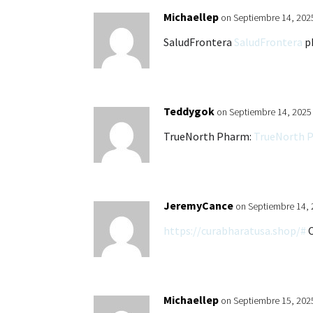
Michaellep
on Septiembre 14, 202
SaludFrontera
SaludFrontera
p
Teddygok
on Septiembre 14, 2025
TrueNorth Pharm:
TrueNorth 
JeremyCance
on Septiembre 14, 
https://curabharatusa.shop/#
C
Michaellep
on Septiembre 15, 202