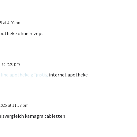
5 at 4:03 pm
potheke ohne rezept
 at 7:26 pm
line apotheke gГјnstig
internet apotheke
2025 at 11:53 pm
eisvergleich kamagra tabletten