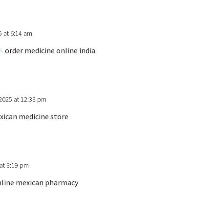
5 at 6:14 am
A
order medicine online india
2025 at 12:33 pm
ican medicine store
at 3:19 pm
line mexican pharmacy