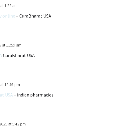
 at 1:22 am
y online
– CuraBharat USA
5 at 11:59 am
A
CuraBharat USA
 at 12:49 pm
at USA
– indian pharmacies
2025 at 5:43 pm