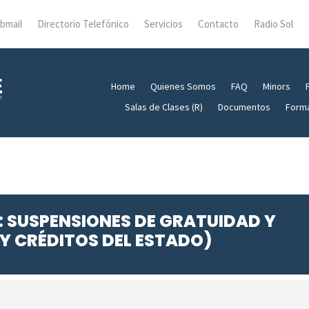
bmail
Directorio Telefónico
Servicios
Contacto
Radio Sol
Home
Quienes Somos
FAQ
Minors
Salas de Clases (R)
Documentos
Form
: SUSPENSIONES DE GRATUIDAD Y
 Y CRÉDITOS DEL ESTADO)