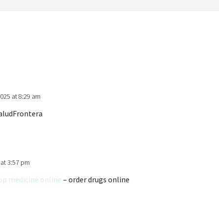
025 at 8:29 am
aludFrontera
 at 3:57 pm
op medicine online
– order drugs online