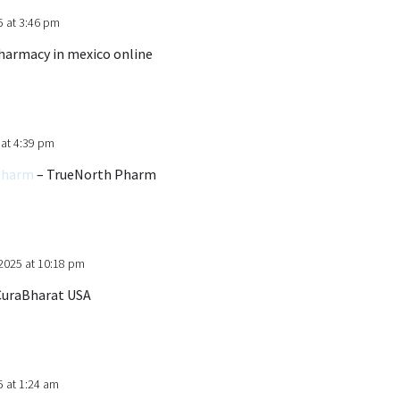
5 at 3:46 pm
harmacy in mexico online
 at 4:39 pm
Pharm
– TrueNorth Pharm
2025 at 10:18 pm
uraBharat USA
5 at 1:24 am