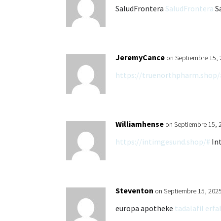
SaludFrontera
SaludFrontera
S
JeremyCance
on Septiembre 15, 
https://truenorthpharm.shop/
Williamhense
on Septiembre 15, 
https://intimgesund.shop/#
In
Steventon
on Septiembre 15, 2025
europa apotheke
tadalafil erf