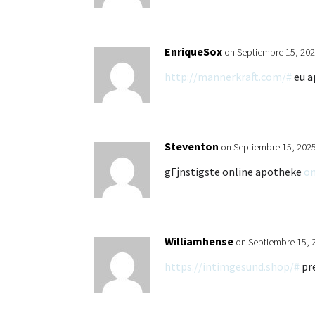
EnriqueSox
on Septiembre 15, 202
http://mannerkraft.com/#
eu a
Steventon
on Septiembre 15, 2025
gГјnstigste online apotheke
on
Williamhense
on Septiembre 15, 
https://intimgesund.shop/#
pr