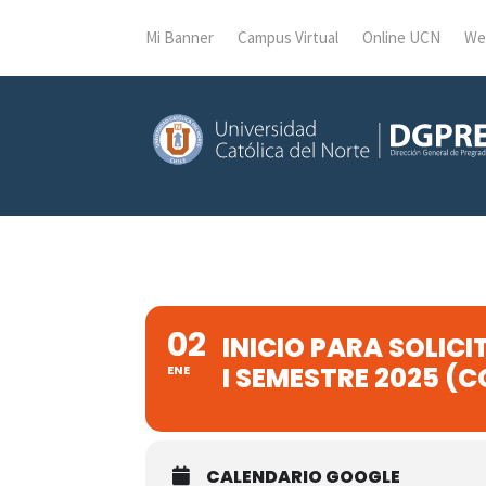
Mi Banner
Campus Virtual
Online UCN
We
02
INICIO PARA SOLIC
I SEMESTRE 2025 (
ENE
CALENDARIO GOOGLE