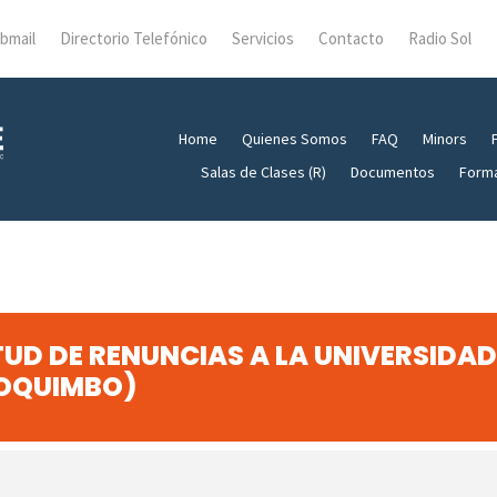
bmail
Directorio Telefónico
Servicios
Contacto
Radio Sol
Home
Quienes Somos
FAQ
Minors
Salas de Clases (R)
Documentos
Form
ITUD DE RENUNCIAS A LA UNIVERSIDA
COQUIMBO)