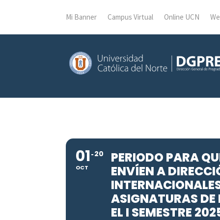
Mi Banner
Campus Virtual
Online UCN
We
01
20
PERIODO PARA QU
ENVÍEN A DIRECCI
OCT
INTERNACIONALES
ASIGNATURAS DE 
EL I SEMESTRE 202