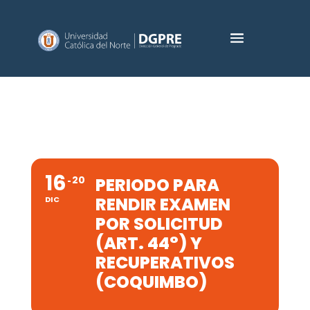
16
20
PERIODO PARA
RENDIR EXAMEN
DIC
POR SOLICITUD
(ART. 44°) Y
RECUPERATIVOS
(COQUIMBO)