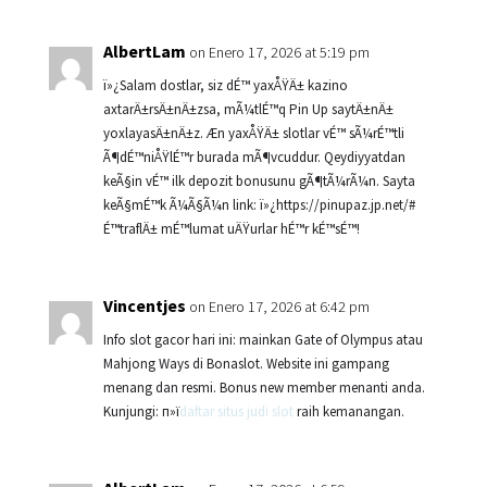
AlbertLam
on Enero 17, 2026 at 5:19 pm
ï»¿Salam dostlar, siz dÉ™ yaxÅŸÄ± kazino
axtarÄ±rsÄ±nÄ±zsa, mÃ¼tlÉ™q Pin Up saytÄ±nÄ±
yoxlayasÄ±nÄ±z. Æn yaxÅŸÄ± slotlar vÉ™ sÃ¼rÉ™tli
Ã¶dÉ™niÅŸlÉ™r burada mÃ¶vcuddur. Qeydiyyatdan
keÃ§in vÉ™ ilk depozit bonusunu gÃ¶tÃ¼rÃ¼n. Sayta
keÃ§mÉ™k Ã¼Ã§Ã¼n link: ï»¿https://pinupaz.jp.net/#
É™traflÄ± mÉ™lumat uÄŸurlar hÉ™r kÉ™sÉ™!
Vincentjes
on Enero 17, 2026 at 6:42 pm
Info slot gacor hari ini: mainkan Gate of Olympus atau
Mahjong Ways di Bonaslot. Website ini gampang
menang dan resmi. Bonus new member menanti anda.
Kunjungi: п»ї
daftar situs judi slot
raih kemanangan.