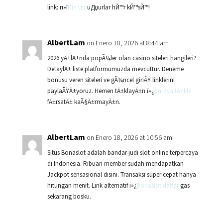
link: п»ї
Pin Up
uДџurlar hЙ™r kЙ™sЙ™!
AlbertLam
on Enero 18, 2026 at 8:44 am
2026 yÄ±lÄ±nda popÃ¼ler olan casino siteleri hangileri?
DetaylÄ± liste platformumuzda mevcuttur. Deneme
bonusu veren siteleri ve gÃ¼ncel giriÅŸ linklerini
paylaÅŸÄ±yoruz. Hemen tÄ±klayÄ±n ï»¿
buraya tÄ±kla
fÄ±rsatÄ± kaÃ§Ä±rmayÄ±n.
AlbertLam
on Enero 18, 2026 at 10:56 am
Situs Bonaslot adalah bandar judi slot online terpercaya
di Indonesia. Ribuan member sudah mendapatkan
Jackpot sensasional disini. Transaksi super cepat hanya
hitungan menit. Link alternatif ï»¿
Bonaslot daftar
gas
sekarang bosku.