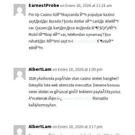
EarnestProbe
on Enero 18, 2026 at 11:24 am
Pin Up Casino AzЙ™rbaycanda Й™n populyar kazino
saytД±dД±r. Burada Г§oxlu slotlar vЙ™ canlД± dilerlЙ™r
var. QazancД± kartД±nД±za anД±nda kГ¶Г§ГјrГјrlЙ™r.
Mobil tЙ™tbiqi dЙ™ var, telefondan oynamaq Г§ox
rahatdД±r. RЙ™smi sayt п»ї
pinupaz.jp.net
tГ¶vsiyЙ™
edirЙ™m.
AlbertLam
on Enero 18, 2026 at 1:09 pm
2026 yÄ±lÄ±nda popÃ¼ler olan casino siteleri hangileri?
DetaylÄ± liste web sitemizde mevcuttur. Deneme bonusu
veren siteleri ve gÃ¼ncel giriÅŸ linklerini paylaÅŸÄ±yoruz.
Ä°ncelemek iÃ§in ï»¿
casino siteleri 2026
fÄ±rsatÄ±
kaÃ§Ä±rmayÄ±n.
AlbertLam
on Enero 18, 2026 at 3:17 pm