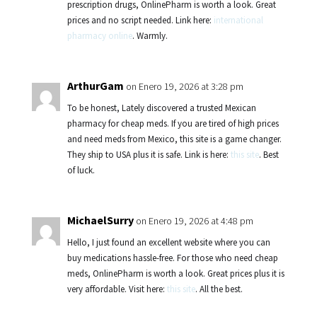
prescription drugs, OnlinePharm is worth a look. Great
prices and no script needed. Link here:
international
pharmacy online
. Warmly.
ArthurGam
on Enero 19, 2026 at 3:28 pm
To be honest, Lately discovered a trusted Mexican
pharmacy for cheap meds. If you are tired of high prices
and need meds from Mexico, this site is a game changer.
They ship to USA plus it is safe. Link is here:
this site
. Best
of luck.
MichaelSurry
on Enero 19, 2026 at 4:48 pm
Hello, I just found an excellent website where you can
buy medications hassle-free. For those who need cheap
meds, OnlinePharm is worth a look. Great prices plus it is
very affordable. Visit here:
this site
. All the best.