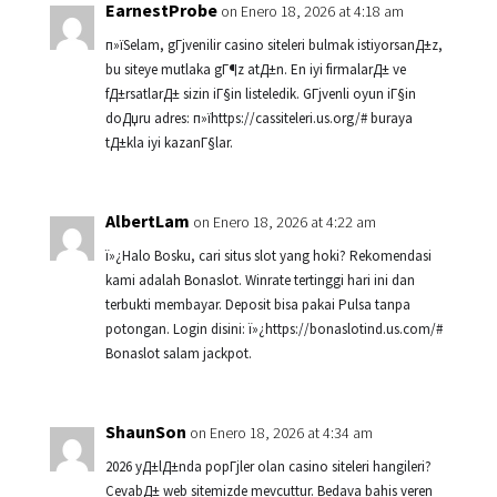
EarnestProbe
on Enero 18, 2026 at 4:18 am
п»їSelam, gГјvenilir casino siteleri bulmak istiyorsanД±z,
bu siteye mutlaka gГ¶z atД±n. En iyi firmalarД± ve
fД±rsatlarД± sizin iГ§in listeledik. GГјvenli oyun iГ§in
doДџru adres: п»їhttps://cassiteleri.us.org/# buraya
tД±kla iyi kazanГ§lar.
AlbertLam
on Enero 18, 2026 at 4:22 am
ï»¿Halo Bosku, cari situs slot yang hoki? Rekomendasi
kami adalah Bonaslot. Winrate tertinggi hari ini dan
terbukti membayar. Deposit bisa pakai Pulsa tanpa
potongan. Login disini: ï»¿https://bonaslotind.us.com/#
Bonaslot salam jackpot.
ShaunSon
on Enero 18, 2026 at 4:34 am
2026 yД±lД±nda popГјler olan casino siteleri hangileri?
CevabД± web sitemizde mevcuttur. Bedava bahis veren