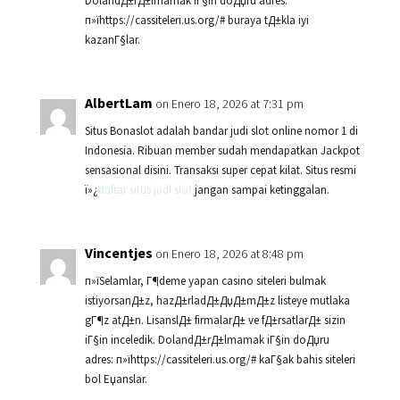
DolandД±rД±lmamak iГ§in doДџru adres:
п»їhttps://cassiteleri.us.org/# buraya tД±kla iyi
kazanГ§lar.
AlbertLam
on Enero 18, 2026 at 7:31 pm
Situs Bonaslot adalah bandar judi slot online nomor 1 di
Indonesia. Ribuan member sudah mendapatkan Jackpot
sensasional disini. Transaksi super cepat kilat. Situs resmi
ï»¿
daftar situs judi slot
jangan sampai ketinggalan.
Vincentjes
on Enero 18, 2026 at 8:48 pm
п»їSelamlar, Г¶deme yapan casino siteleri bulmak
istiyorsanД±z, hazД±rladД±ДџД±mД±z listeye mutlaka
gГ¶z atД±n. LisanslД± firmalarД± ve fД±rsatlarД± sizin
iГ§in inceledik. DolandД±rД±lmamak iГ§in doДџru
adres: п»їhttps://cassiteleri.us.org/# kaГ§ak bahis siteleri
bol Еџanslar.