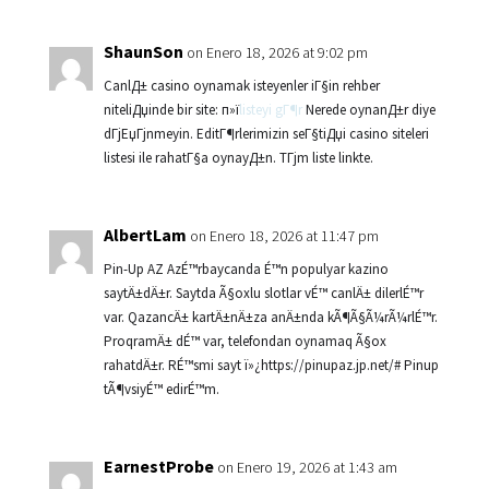
ShaunSon
on Enero 18, 2026 at 9:02 pm
CanlД± casino oynamak isteyenler iГ§in rehber
niteliДџinde bir site: п»ї
listeyi gГ¶r
Nerede oynanД±r diye
dГјЕџГјnmeyin. EditГ¶rlerimizin seГ§tiДџi casino siteleri
listesi ile rahatГ§a oynayД±n. TГјm liste linkte.
AlbertLam
on Enero 18, 2026 at 11:47 pm
Pin-Up AZ AzÉ™rbaycanda É™n populyar kazino
saytÄ±dÄ±r. Saytda Ã§oxlu slotlar vÉ™ canlÄ± dilerlÉ™r
var. QazancÄ± kartÄ±nÄ±za anÄ±nda kÃ¶Ã§Ã¼rÃ¼rlÉ™r.
ProqramÄ± dÉ™ var, telefondan oynamaq Ã§ox
rahatdÄ±r. RÉ™smi sayt ï»¿https://pinupaz.jp.net/# Pinup
tÃ¶vsiyÉ™ edirÉ™m.
EarnestProbe
on Enero 19, 2026 at 1:43 am