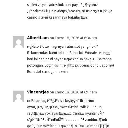
siteleri ve yeni adres linklerini paylaЕџД±yoruz.
Д°ncelemek iГ§in п»їhttps://cassiteleri.us.org/# tГјrkГ§e
casino siteleri kazanmaya baЕџlayД±n.
AlbertLam
on Enero 18, 2026 at 6:34 am
ï»¿Halo Slotter, lagi nyari situs slot yang hoki?
Rekomendasi kami adalah Bonaslot. Winrate tertinggi
hari ini dan pasti bayar. Deposit bisa pakai Pulsa tanpa
potongan. Login disini: ï»¿https://bonaslotind.us.com/#
Bonaslot semoga maxwin.
Vincentjes
on Enero 18, 2026 at 6:47 am
п»їSalamlar, Й™gЙ™r siz keyfiyyЙ™tli kazino
axtarД±rsД±nД±zsa, mЙ™slЙ™hЙ™tdir ki, Pin Up
saytД±nД± yoxlayasД±nД±z. CanlД± oyunlar vЙ™
sГјrЙ™tli Г¶dЙ™niЕџlЙ™r burada mГ¶vcuddur. Д°ndi
qoЕџulun vЙ™ bonus qazanД±n. Daxil olmaq ГјГ§Гјn