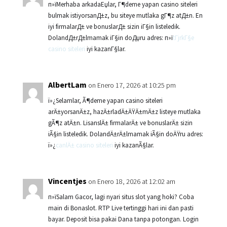
п»їMerhaba arkadaЕџlar, Г¶deme yapan casino siteleri
bulmak istiyorsanД±z, bu siteye mutlaka gГ¶z atД±n. En
iyi firmalarД± ve bonuslarД± sizin iГ§in listeledik.
DolandД±rД±lmamak iГ§in doДџru adres: п»ї
tГјrkГ§e
casino siteleri
iyi kazanГ§lar.
AlbertLam
on Enero 17, 2026 at 10:25 pm
ï»¿Selamlar, Ã¶deme yapan casino siteleri
arÄ±yorsanÄ±z, hazÄ±rladÄ±ÄŸÄ±mÄ±z listeye mutlaka
gÃ¶z atÄ±n. LisanslÄ± firmalarÄ± ve bonuslarÄ± sizin
iÃ§in listeledik. DolandÄ±rÄ±lmamak iÃ§in doÄŸru adres:
ï»¿
canlÄ± casino siteleri
iyi kazanÃ§lar.
Vincentjes
on Enero 18, 2026 at 12:02 am
п»їSalam Gacor, lagi nyari situs slot yang hoki? Coba
main di Bonaslot. RTP Live tertinggi hari ini dan pasti
bayar. Deposit bisa pakai Dana tanpa potongan. Login