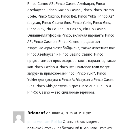
Pinco Casino AZ, Pinco Casino Azerbaijan, Pinco
Azerbaycan, Pinco Gazino Casino, Pinco Pinco Promo
Code, Pinco Cazino, Pinco Bet, Pinco Yukl?, Pinco Az?
rbaycan, Pinco Casino Giris, Pinco Yukle, Pinco Giris,
Pinco APK, Pin Co, Pin Co Casino, Pin-Co Casino.
Онлайн-платформа Pinco, включая варианты Pinco
AZ, Pinco Casino и Pinco Kazino, предлагает
азартные игры в Азербайджане, также известная как
Pinco Azerbaycan и Pinco Gazino Casino. Pinco
предоставляет промокоды, а также варианты, такие
как Pinco Cazino и Pinco Bet. Пользователи могут
загрузить приложение Pinco (Pinco Yukl?, Pinco
Yukle) для доступа к Pinco Az?rbaycan и Pinco Casino
Giris. Pinco Giris доступен через Pinco APK. Pin Co и
Pin-Co Casino — это связанные термины.
Briancaf
on Junio 4, 2025 at 9:10 pm
praca webcam Polska
Стань вебкам моделью в
польской студии, работающей в Варшаве! Открыты