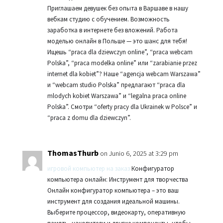
Приглашаем девушек без опыта в Варшаве в нашу
вебкам студию с обучением. Возможность
заработка в интернете без вложений. Работа
моделью онлайн в Польше — это шанс для тебя!
Ищешь “praca dla dziewczyn online”, “praca webcam
Polska”, “praca modelka online” или “zarabianie przez
internet dla kobiet”? Наше “agencja webcam Warszawa”
и “webcam studio Polska” предлагают “praca dla
mlodych kobiet Warszawa” и “legalna praca online
Polska”. Смотри “oferty pracy dla Ukrainek w Polsce” и
“praca z domu dla dziewczyn”.
ThomasThurb
on Junio 6, 2025 at 3:29 pm
игровой компьютер на заказ
Конфигуратор
компьютера онлайн: Инструмент для творчества
Онлайн конфигуратор компьютера – это ваш
инструмент для создания идеальной машины.
Выберите процессор, видеокарту, оперативную