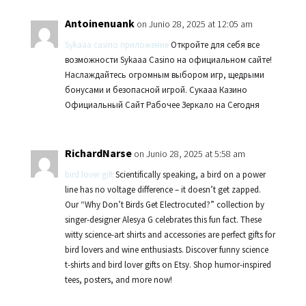
Antoinenuank
on Junio 28, 2025 at 12:05 am
Sykaaa casino приложение
Откройте для себя все
возможности Sykaaa Casino на официальном сайте!
Наслаждайтесь огромным выбором игр, щедрыми
бонусами и безопасной игрой. Сукааа Казино
Официальный Сайт Рабочее Зеркало на Сегодня
RichardNarse
on Junio 28, 2025 at 5:58 am
bird lover gift
Scientifically speaking, a bird on a power
line has no voltage difference – it doesn’t get zapped.
Our “Why Don’t Birds Get Electrocuted?” collection by
singer-designer Alesya G celebrates this fun fact. These
witty science-art shirts and accessories are perfect gifts for
bird lovers and wine enthusiasts. Discover funny science
t-shirts and bird lover gifts on Etsy. Shop humor-inspired
tees, posters, and more now!