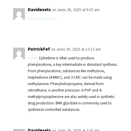
Davidexels
on Junio 28, 2025 at 9:07 am
https://bs2best.cat
PatrickFef
on Junio 29, 2025 at 12:13 am
4-MMC
Ephedrine is often used to produce
phenylacetone, a key intermediate in stimulant synthesis.
From phenylacetone, substances like methylone,
mephedrone (4-MMC), and 3-CMC can be made using
methylamine. Phenylnitropropene, derived from
nitroethane, is another precursor. A-PVP and 4-
methylpropiophenone are also widely used in synthetic
drug production. BMK glycidate is commonly used to
synthesize controlled substances.
Davidexels
on Junio 29, 2025 at 2:35 am