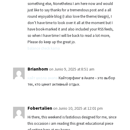
something else, Nonetheless I am here now and would
just like to say thanks for a tremendous post and a all
round enjoyable blog (I also love the theme/design), I
don’t have time to look over it all at the moment but I
have book-marked it and also included your RSS feeds,
so when I have time I will be back to read a lot more,
Please do keep up the great jo.
balance check karna
Brianhom
on Junio 9, 2025 at 8:51 am
кайт школа анапа
Кайтсерфинг в Анапе – это выбор
тех, кто ценит активный отдых.
Fobertalien
on Junio 10, 2025 at 12:01 pm
Hi there, this weekend is fastidious designed for me, since
this occasion i am reading this great educational piece
of writing here at my home.