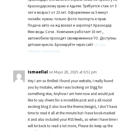
Краснодарскому краю и Адыгее. Требуется стаж от 3
лет и возраст от 23 лет. Оформление за 5 минут
онлайн: нужны только фото паспорта и прав.
Подача авто на жд вокзал и аэропорт Краснодар
Мин-воды Сочи . Компания работает 10 лет ,
автомобили проходят своевременное ТО. Доступны
детские кресла. Бронируйте через сайт
аренда
машины краснодар
Ismaellal
on Mayo 28, 2025 at 6:51 pm
Hey I am so thrilled I found your website, I really found
you by mistake, while I was looking on Digg for
something else, Anyhow I am here now and would just
like to say cheers for a incredible post and a all round
exciting blog (I also love the theme/design), I don’t have
time to read it all at the minute but I have book-marked
it and also included your RSS feeds, so when I have time I
will be back to read a lot more, Please do keep up the