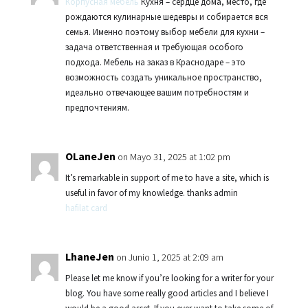
Корпусная мебель
Кухня – сердце дома, место, где
рождаются кулинарные шедевры и собирается вся
семья. Именно поэтому выбор мебели для кухни –
задача ответственная и требующая особого
подхода. Мебель на заказ в Краснодаре – это
возможность создать уникальное пространство,
идеально отвечающее вашим потребностям и
предпочтениям.
OLaneJen
on Mayo 31, 2025 at 1:02 pm
It’s remarkable in support of me to have a site, which is
useful in favor of my knowledge. thanks admin
hafilat card
LhaneJen
on Junio 1, 2025 at 2:09 am
Please let me know if you’re looking for a writer for your
blog. You have some really good articles and I believe I