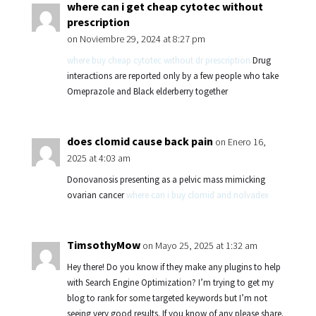
where can i get cheap cytotec without
prescription
on Noviembre 29, 2024 at 8:27 pm
where buy cheap cytotec without dr prescription
Drug
interactions are reported only by a few people who take
Omeprazole and Black elderberry together
does clomid cause back pain
on Enero 16,
2025 at 4:03 am
Donovanosis presenting as a pelvic mass mimicking
ovarian cancer
where can i buy clomid and nolvadex
TimsothyMow
on Mayo 25, 2025 at 1:32 am
Hey there! Do you know if they make any plugins to help
with Search Engine Optimization? I’m trying to get my
blog to rank for some targeted keywords but I’m not
seeing very good results. If you know of any please share.