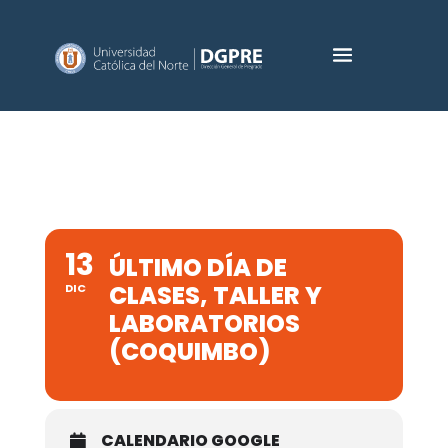
13
ÚLTIMO DÍA DE
CLASES, TALLER Y
DIC
LABORATORIOS
(COQUIMBO)
CALENDARIO GOOGLE