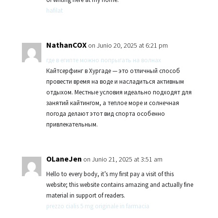
hafilat
NathanCOX
on Junio 20, 2025 at 6:21 pm
где в египте можно попрыгать на волнах
Кайтсерфинг в Хургаде — это отличный способ
провести время на воде и насладиться активным
отдыхом. Местные условия идеально подходят для
занятий кайтингом, а теплое море и солнечная
погода делают этот вид спорта особенно
привлекательным.
OLaneJen
on Junio 21, 2025 at 3:51 am
Hello to every body, it’s my first pay a visit of this
website; this website contains amazing and actually fine
material in support of readers.
prezzo cialis 5 mg originale in farmacia