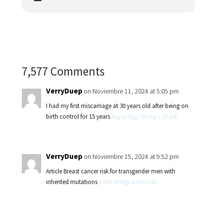
7,577 Comments
VerryDuep
on Noviembre 11, 2024 at 5:05 pm
I had my first miscarriage at 30 years old after being on
birth control for 15 years
buy priligy 30 mg x 10 pill
VerryDuep
on Noviembre 15, 2024 at 9:52 pm
Article Breast cancer risk for transgender men with
inherited mutations
order priligy online uk