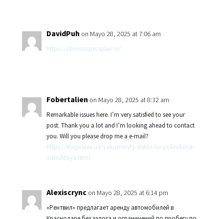
DavidPuh
on Mayo 28, 2025 at 7:06 am
https://oboronspecsplav.ru/
Fobertalien
on Mayo 28, 2025 at 8:32 am
Remarkable issues here. I’m very satisfied to see your
post. Thank you a lot and I’m looking ahead to contact
you. Will you please drop me a e-mail?
https://etage.kiev.ua/yak-zminyty-steklo-far-pokrokova-
instruktsiya.html
Alexiscrync
on Mayo 28, 2025 at 6:14 pm
«Рентвил» предлагает аренду автомобилей в
Краснодаре без залога и ограничений по пробегу по