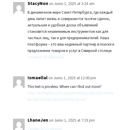
StacyNon
on Junio 1, 2025 at 3:24 am
В динамичном мире Санкт-Петербурга, где каждый
день кипит жизнь и совершаются тысячи сделок,
актуальная и удобная доска объявлений
становится незаменимым инструментом как для
частных лиц, так и для предпринимателей. Наша
платформа – это ваш надежный партнер в поиске и
предложении товаров и услуг в Северной столице.
Частные объявления
Ismaellal
on Junio 1, 2025 at 12:00 pm
This text is priceless. Where can I find out more?
http://startupline.com.ua/termostiikyy-kley-dlya-stekla-
far-yak-vybraty-naykrashchyy-variant
LhaneJen
on Junio 1, 2025 at 7:19 pm
Сергей Бидус кидало