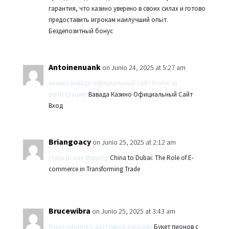
гарантия, что казино уверено в своих силах и готово
предоставить игрокам наилучший опыт.
Бездепозитный бонус
Antoinenuank
on Junio 24, 2025 at 5:27 am
казино вавада официальный сайт бонус за
регистрацию
Вавада Казино Официальный Сайт
Вход
Briangoacy
on Junio 25, 2025 at 2:12 am
china to uae shipping
China to Dubai: The Role of E-
commerce in Transforming Trade
Brucewibra
on Junio 25, 2025 at 3:43 am
букет пионов с доставкой в москве
Букет пионов с