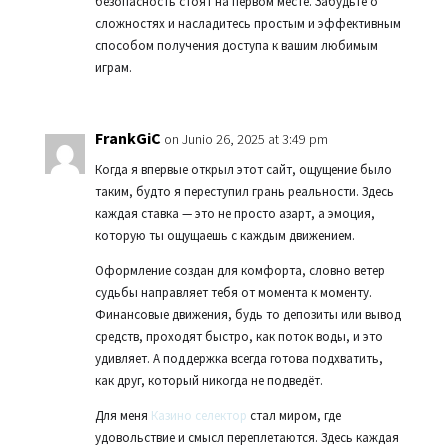
безопасность стоят на первом месте. Забудьте о
сложностях и насладитесь простым и эффективным
способом получения доступа к вашим любимым
играм.
FrankGiC
on Junio 26, 2025 at 3:49 pm
Когда я впервые открыл этот сайт, ощущение было
таким, будто я переступил грань реальности. Здесь
каждая ставка — это не просто азарт, а эмоция,
которую ты ощущаешь с каждым движением.
Оформление создан для комфорта, словно ветер
судьбы направляет тебя от момента к моменту.
Финансовые движения, будь то депозиты или вывод
средств, проходят быстро, как поток воды, и это
удивляет. А поддержка всегда готова подхватить,
как друг, который никогда не подведёт.
Для меня
Казино селектор
стал миром, где
удовольствие и смысл переплетаются. Здесь каждая