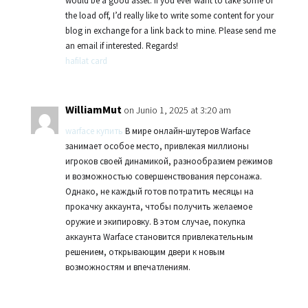
would be a good asset. If you ever want to take some of
the load off, I’d really like to write some content for your
blog in exchange for a link back to mine. Please send me
an email if interested. Regards!
hafilat card
WilliamMut
on Junio 1, 2025 at 3:20 am
warface купить
В мире онлайн-шутеров Warface
занимает особое место, привлекая миллионы
игроков своей динамикой, разнообразием режимов
и возможностью совершенствования персонажа.
Однако, не каждый готов потратить месяцы на
прокачку аккаунта, чтобы получить желаемое
оружие и экипировку. В этом случае, покупка
аккаунта Warface становится привлекательным
решением, открывающим двери к новым
возможностям и впечатлениям.