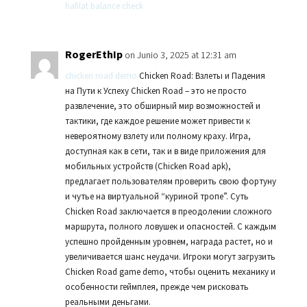
hafilat balance check
RogerEthIp
on Junio 3, 2025 at 12:31 am
chicken road demo
Chicken Road: Взлеты и Падения
на Пути к Успеху Chicken Road – это не просто
развлечение, это обширный мир возможностей и
тактики, где каждое решение может привести к
невероятному взлету или полному краху. Игра,
доступная как в сети, так и в виде приложения для
мобильных устройств (Chicken Road apk),
предлагает пользователям проверить свою фортуну
и чутье на виртуальной “куриной тропе”. Суть
Chicken Road заключается в преодолении сложного
маршрута, полного ловушек и опасностей. С каждым
успешно пройденным уровнем, награда растет, но и
увеличивается шанс неудачи. Игроки могут загрузить
Chicken Road game demo, чтобы оценить механику и
особенности геймплея, прежде чем рисковать
реальными деньгами.