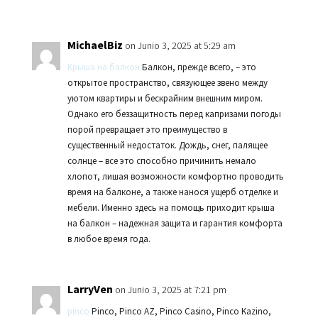
MichaelBiz
on Junio 3, 2025 at 5:29 am
Крыша на балкон
Балкон, прежде всего, – это
открытое пространство, связующее звено между
уютом квартиры и бескрайним внешним миром.
Однако его беззащитность перед капризами погоды
порой превращает это преимущество в
существенный недостаток. Дождь, снег, палящее
солнце – все это способно причинить немало
хлопот, лишая возможности комфортно проводить
время на балконе, а также нанося ущерб отделке и
мебели. Именно здесь на помощь приходит крыша
на балкон – надежная защита и гарантия комфорта
в любое время года.
LarryVen
on Junio 3, 2025 at 7:21 pm
pinco
Pinco, Pinco AZ, Pinco Casino, Pinco Kazino,