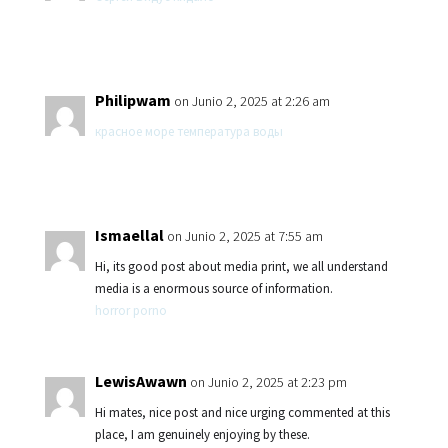
Philipwam
on Junio 2, 2025 at 2:26 am
красное море температура воды
Ismaellal
on Junio 2, 2025 at 7:55 am
Hi, its good post about media print, we all understand
media is a enormous source of information.
horror porno
LewisAwawn
on Junio 2, 2025 at 2:23 pm
Hi mates, nice post and nice urging commented at this
place, I am genuinely enjoying by these.