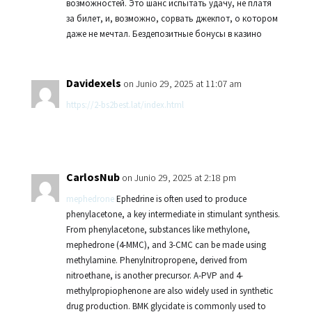
возможностей. Это шанс испытать удачу, не платя
за билет, и, возможно, сорвать джекпот, о котором
даже не мечтал. Бездепозитные бонусы в казино
Davidexels
on Junio 29, 2025 at 11:07 am
https://2-bs2best.lat/index.html
CarlosNub
on Junio 29, 2025 at 2:18 pm
mephedrone
Ephedrine is often used to produce
phenylacetone, a key intermediate in stimulant synthesis.
From phenylacetone, substances like methylone,
mephedrone (4-MMC), and 3-CMC can be made using
methylamine. Phenylnitropropene, derived from
nitroethane, is another precursor. A-PVP and 4-
methylpropiophenone are also widely used in synthetic
drug production. BMK glycidate is commonly used to