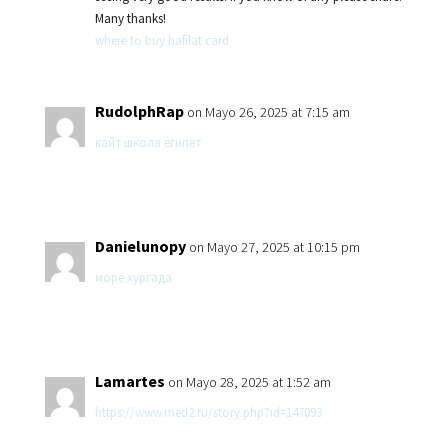
Many thanks!
where to buy hafilat card
RudolphRap
on Mayo 26, 2025 at 7:15 am
кайт школа египет
Danielunopy
on Mayo 27, 2025 at 10:15 pm
море хургада
Lamartes
on Mayo 28, 2025 at 1:52 am
https://www.med2.ru/story.php?id=147093